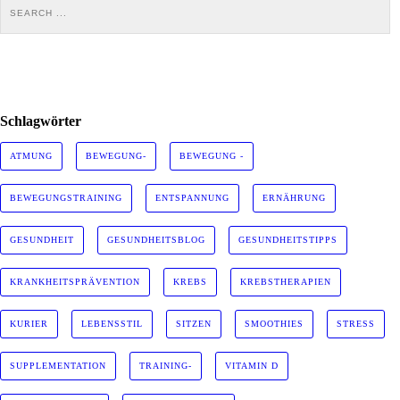
Schlagwörter
ATMUNG
BEWEGUNG-
BEWEGUNG -
BEWEGUNGSTRAINING
ENTSPANNUNG
ERNÄHRUNG
GESUNDHEIT
GESUNDHEITSBLOG
GESUNDHEITSTIPPS
KRANKHEITSPRÄVENTION
KREBS
KREBSTHERAPIEN
KURIER
LEBENSSTIL
SITZEN
SMOOTHIES
STRESS
SUPPLEMENTATION
TRAINING-
VITAMIN D