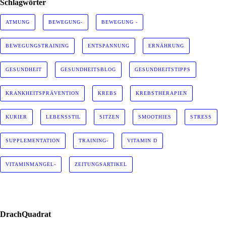
Schlagwörter
ATMUNG
BEWEGUNG-
BEWEGUNG -
BEWEGUNGSTRAINING
ENTSPANNUNG
ERNÄHRUNG
GESUNDHEIT
GESUNDHEITSBLOG
GESUNDHEITSTIPPS
KRANKHEITSPRÄVENTION
KREBS
KREBSTHERAPIEN
KURIER
LEBENSSTIL
SITZEN
SMOOTHIES
STRESS
SUPPLEMENTATION
TRAINING-
VITAMIN D
VITAMINMANGEL-
ZEITUNGSARTIKEL
DrachQuadrat