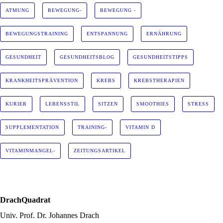
ATMUNG
BEWEGUNG-
BEWEGUNG -
BEWEGUNGSTRAINING
ENTSPANNUNG
ERNÄHRUNG
GESUNDHEIT
GESUNDHEITSBLOG
GESUNDHEITSTIPPS
KRANKHEITSPRÄVENTION
KREBS
KREBSTHERAPIEN
KURIER
LEBENSSTIL
SITZEN
SMOOTHIES
STRESS
SUPPLEMENTATION
TRAINING-
VITAMIN D
VITAMINMANGEL-
ZEITUNGSARTIKEL
DrachQuadrat
Univ. Prof. Dr. Johannes Drach